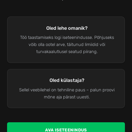
Mida teha?
Oled lehe omanik?
Töö taastamiseks logi iseteenindusse. Põhjuseks
võib olla ootel arve, täitunud limiidid või
turvakaalutlusel seatud piirang.
Oled külastaja?
Sellel veebilehel on tehniline paus – palun proovi
mõne aja pärast uuesti.
AVA ISETEENINDUS