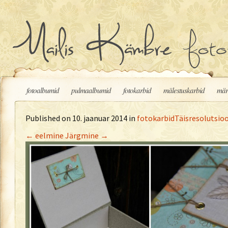
Liigu sisu juurde
fotoalbumid
pulmaalbumid
fotokarbid
mälestuskarbid
mär
Published on
10. jaanuar 2014
in
fotokarbid
Täisresolutsioo
←
eelmine
Järgmine
→