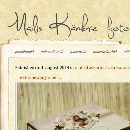
Liigu sisu juurde
fotoalbumid
pulmaalbumid
fotokarbid
mälestuskarbid
mär
Published on
1. august 2014
in
mälestuskarbid
Täisresoluts
←
eelmine
Järgmine
→