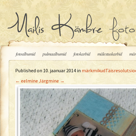
Liigu sisu juurde
fotoalbumid
pulmaalbumid
fotokarbid
mälestuskarbid
mär
Published on
10. jaanuar 2014
in
märkmikud
Täisresolutsio
←
eelmine
Järgmine
→