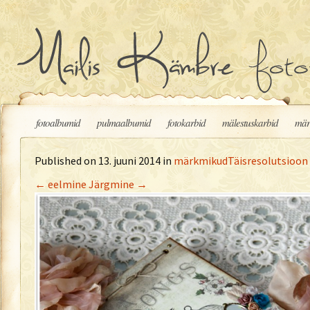
Liigu sisu juurde
fotoalbumid
pulmaalbumid
fotokarbid
mälestuskarbid
mär
Published on
13. juuni 2014
in
märkmikud
Täisresolutsioon 
←
eelmine
Järgmine
→