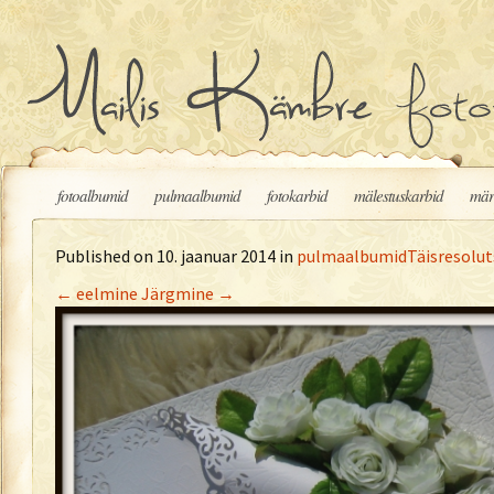
Liigu sisu juurde
fotoalbumid
pulmaalbumid
fotokarbid
mälestuskarbid
mär
Published on
10. jaanuar 2014
in
pulmaalbumid
Täisresolut
←
eelmine
Järgmine
→