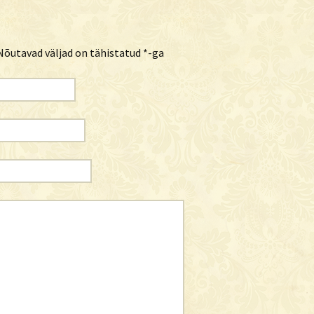
õutavad väljad on tähistatud
*
-ga