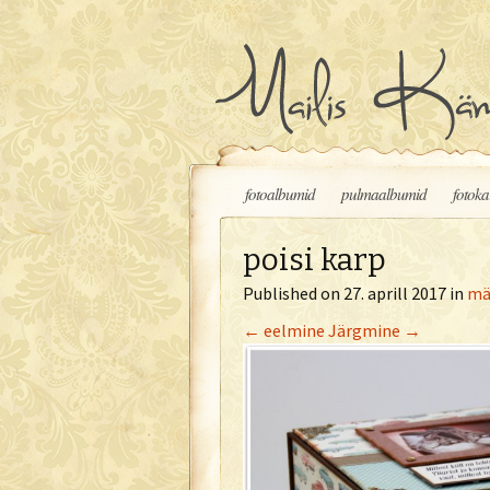
Liigu sisu juurde
fotoalbumid
pulmaalbumid
fotoka
poisi karp
Published on
27. aprill 2017
in
mä
←
eelmine
Järgmine
→