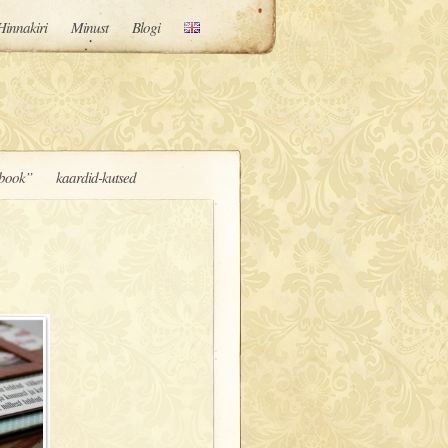
Hinnakiri
Minust
Blogi
book”
kaardid-kutsed