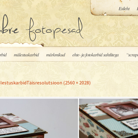
Esileht
rbid
mälestuskarbid
märkmikud
ehte- ja fotokarbid sahtlitega
“scrap
lestuskarbid
Täisresolutsioon (2560 × 2028)