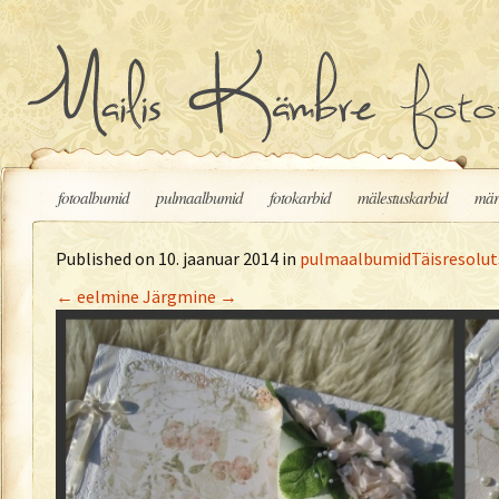
Liigu sisu juurde
fotoalbumid
pulmaalbumid
fotokarbid
mälestuskarbid
mär
Published on
10. jaanuar 2014
in
pulmaalbumid
Täisresolut
←
eelmine
Järgmine
→