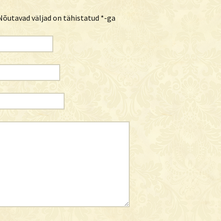
õutavad väljad on tähistatud
*
-ga