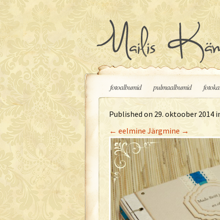
Liigu sisu juurde
fotoalbumid
pulmaalbumid
fotoka
Published on
29. oktoober 2014
i
←
eelmine
Järgmine
→