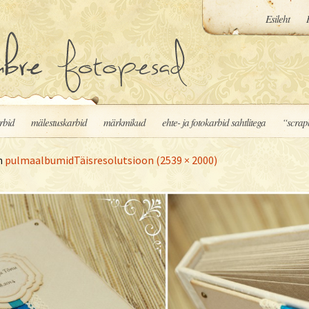
Esileht
rbid
mälestuskarbid
märkmikud
ehte- ja fotokarbid sahtlitega
“scrap
n
pulmaalbumid
Täisresolutsioon (2539 × 2000)