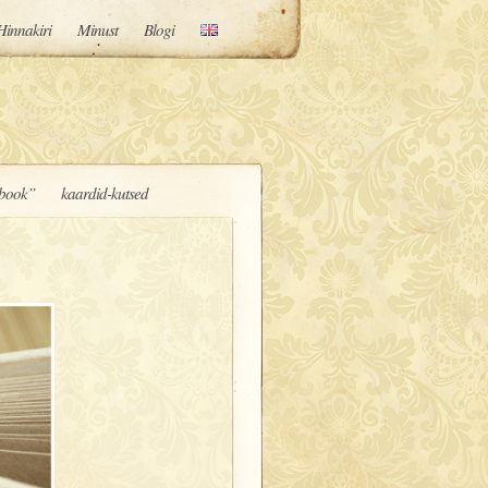
Hinnakiri
Minust
Blogi
book”
kaardid-kutsed