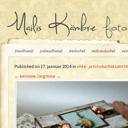
Liigu sisu juurde
fotoalbumid
pulmaalbumid
fotokarbid
mälestuskarbid
mär
Published on
17. jaanuar 2014
in
ehte- ja fotokarbid sahtli
←
eelmine
Järgmine
→