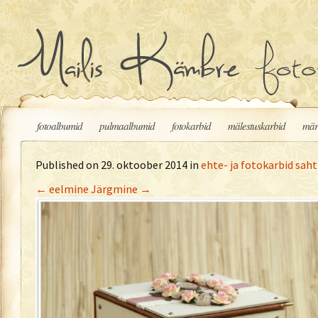
Liigu sisu juurde
fotoalbumid
pulmaalbumid
fotokarbid
mälestuskarbid
mär
Published on
29. oktoober 2014
in
ehte- ja fotokarbid saht
←
eelmine
Järgmine
→