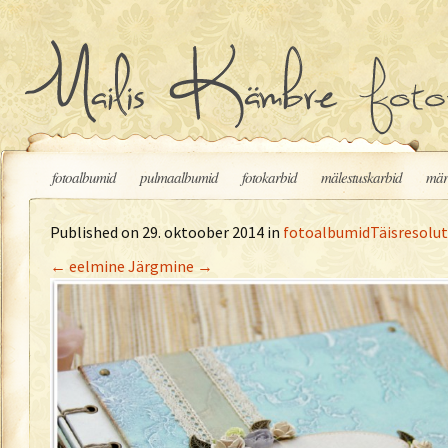
Liigu sisu juurde
fotoalbumid
pulmaalbumid
fotokarbid
mälestuskarbid
mär
Published on
29. oktoober 2014
in
fotoalbumid
Täisresolut
←
eelmine
Järgmine
→