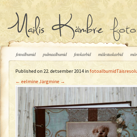
Liigu sisu juurde
fotoalbumid
pulmaalbumid
fotokarbid
mälestuskarbid
mär
Published on
22. detsember 2014
in
fotoalbumid
Täisresol
←
eelmine
Järgmine
→