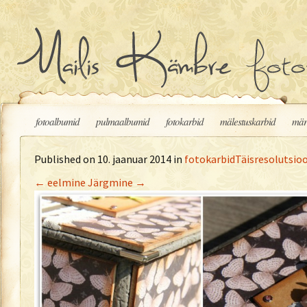
Liigu sisu juurde
fotoalbumid
pulmaalbumid
fotokarbid
mälestuskarbid
mär
Published on
10. jaanuar 2014
in
fotokarbid
Täisresolutsioo
←
eelmine
Järgmine
→