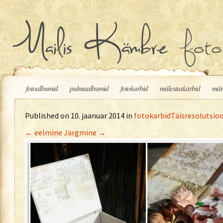
Liigu sisu juurde
fotoalbumid
pulmaalbumid
fotokarbid
mälestuskarbid
mär
Published on
10. jaanuar 2014
in
fotokarbid
Täisresolutsioo
←
eelmine
Järgmine
→