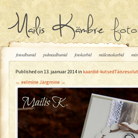
Liigu sisu juurde
fotoalbumid
pulmaalbumid
fotokarbid
mälestuskarbid
mär
Published on
13. jaanuar 2014
in
kaardid-kutsed
Täisresolut
←
eelmine
Järgmine
→