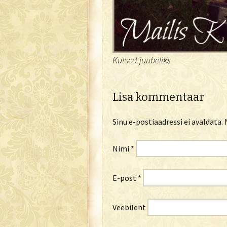
Kutsed juubeliks
Lisa kommentaar
Sinu e-postiaadressi ei avaldata.
N
Nimi
*
E-post
*
Veebileht