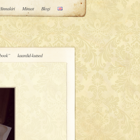
Hinnakiri
Minust
Blogi
book”
kaardid-kutsed