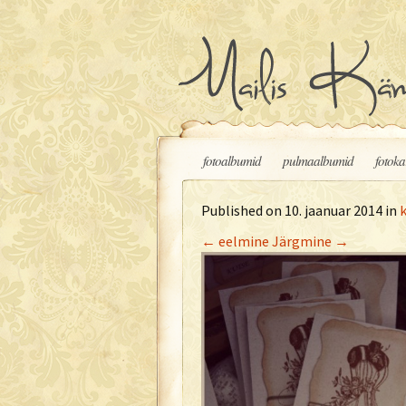
Liigu sisu juurde
fotoalbumid
pulmaalbumid
fotoka
Published on
10. jaanuar 2014
in
←
eelmine
Järgmine
→