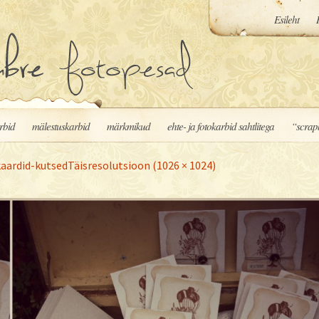
Esileht
rbid
mälestuskarbid
märkmikud
ehte- ja fotokarbid sahtlitega
“scrap
kaardid-kutsed
Täisresolutsioon (1026 × 1024)