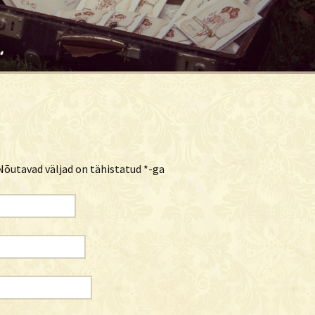
õutavad väljad on tähistatud
*
-ga