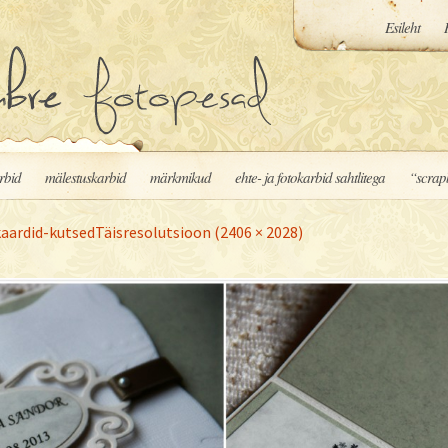
Esileht
rbid
mälestuskarbid
märkmikud
ehte- ja fotokarbid sahtlitega
“scrap
kaardid-kutsed
Täisresolutsioon (2406 × 2028)