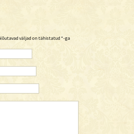
õutavad väljad on tähistatud
*
-ga