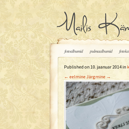
Liigu sisu juurde
fotoalbumid
pulmaalbumid
fotoka
Published on
10. jaanuar 2014
in
←
eelmine
Järgmine
→