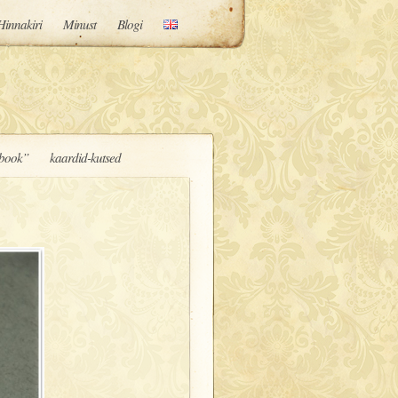
Hinnakiri
Minust
Blogi
book”
kaardid-kutsed