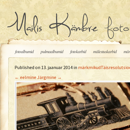
Liigu sisu juurde
fotoalbumid
pulmaalbumid
fotokarbid
mälestuskarbid
mär
Published on
13. jaanuar 2014
in
märkmikud
Täisresolutsio
←
eelmine
Järgmine
→