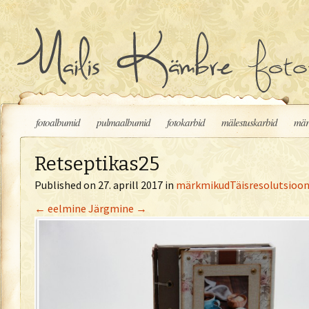
Liigu sisu juurde
fotoalbumid
pulmaalbumid
fotokarbid
mälestuskarbid
mär
Retseptikas25
Published on
27. aprill 2017
in
märkmikud
Täisresolutsioon
←
eelmine
Järgmine
→