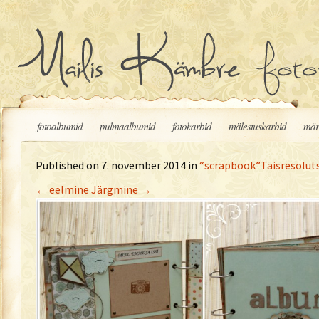
Liigu sisu juurde
fotoalbumid
pulmaalbumid
fotokarbid
mälestuskarbid
mär
Published on
7. november 2014
in
“scrapbook”
Täisresolut
←
eelmine
Järgmine
→